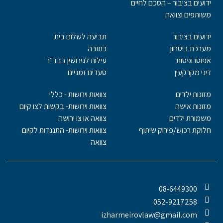
ידועים בציבור – הסכם לחיים
משותפים וצוואה
ידועים בציבור
תביעה לשלום בית
מערכת ביטחון
כתובה
אפוטרופסות
עילות לגירושין בבד״ר
דיני מקרקעין
סעדים זמניים
מזונות ילדים
צוואות וירושות - כללי
מזונות אישה
צוואות וירושות- בקשות לצו קיום
משמורת ילדים
צוואה או צו ירושה
חלוקת רכוש/פירוק שיתוף
צוואות וירושות- התנגדות לקיום
צוואה
08-6449300
052-9217258
izharmeirovlaw@gmail.com