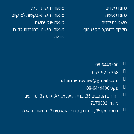
מזונות ילדים
צוואות וירושות - כללי
מזונות אישה
צוואות וירושות- בקשות לצו קיום
משמורת ילדים
צוואה או צו ירושה
חלוקת רכוש/פירוק שיתוף
צוואות וירושות- התנגדות לקיום
צוואה
08-6449300
052-9217258
izharmeirovlaw@gmail.com
פקס 08-6449400
רח' דם המכבים 36, בניין רקיע, אגף A, קומה 3, מודיעין,
מיקוד 7178602
זבוטינסקי 35 , רמת גן, מגדל התאומים 2 (בתאום מראש)