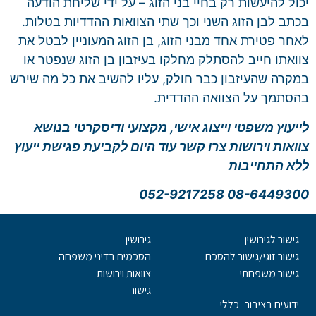
יכול להיעשות רק בחיי בני הזוג – על ידי שליחת הודעה
בכתב לבן הזוג השני וכך שתי הצוואות ההדדיות בטלות.
לאחר פטירת אחד מבני הזוג, בן הזוג המעוניין לבטל את
צוואתו חייב להסתלק מחלקו בעיזבון בן הזוג שנפטר או
במקרה שהעיזבון כבר חולק, עליו להשיב את כל מה שירש
בהסתמך על הצוואה ההדדית.
לייעוץ משפטי וייצוג אישי, מקצועי ודיסקרטי בנושא
צוואות וירושות צרו קשר עוד היום לקביעת פגישת ייעוץ
ללא התחייבות
08-6449300 052-9217258
גישור לגירושין
גירושין
גישור זוגי/גישור להסכם
הסכמים בדיני משפחה
גישור משפחתי
צוואות וירושות
גישור
ידועים בציבור- כללי