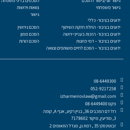
גישור זוגי/גישור להסכם
הסכמים בדיני משפחה
גישור משפחתי
צוואות וירושות
גישור
ידועים בציבור- כללי
ידועים בציבור- החלת חזקת השיתוף
הסכם גירושין
ידועים בציבור- הזכות בענייני ירושה
הסכם ממון
ידועים בציבור – דמי מזונות
הסכם הורות
ידועים בציבור – הסכם לחיים משותפים וצוואה
08-6449300
052-9217258
izharmeirovlaw@gmail.com
פקס 08-6449400
רח' דם המכבים 36, בניין רקיע, אגף A, קומה
3, מודיעין, מיקוד 7178602
זבוטינסקי 35 , רמת גן, מגדל התאומים 2