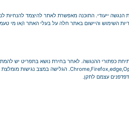
צרן. אחריות השימוש והיישום באתר חלה על בעלי האתר ו/או מי ט
חת כפתורי ההנגשה. לאחר בחירת נושא בתפריט יש להמתין
בדפדפנים הפופולריים: ,Firefox,edge,Opera,Safari-VoiceOver on a Mac
דפדפנים עצמם לתקן.