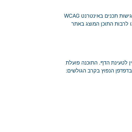
אתר זה מופעל על ידי תוכנת הנגשה ומופעלת באמצעות שרת הנגשה ייעודי. התוכנה מאפשרת לאתר להיצמד להנחיות לנגישות תכנים באינטרנט WCAG
עמו לרבות התוכן המוצג באתר
 לטעינת הדף. התוכנה פועלת
Chrome. הגלישה במצב נגישות מומלצת בדפדפן הנפוץ בקרב הגולשים: