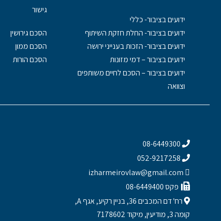
גישור
ידועים בציבור- כללי
ידועים בציבור- החלת חזקת השיתוף
הסכם גירושין
ידועים בציבור- הזכות בענייני ירושה
הסכם ממון
ידועים בציבור – דמי מזונות
הסכם הורות
ידועים בציבור – הסכם לחיים משותפים
וצוואה
08-6449300
052-9217258
izharmeirovlaw@gmail.com
פקס 08-6449400
רח' דם המכבים 36, בניין רקיע, אגף A,
קומה 3, מודיעין, מיקוד 7178602