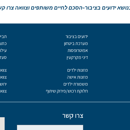
 בנושא ידועים בציבור-הסכם לחיים משותפים וצוואה צרו קש
ידועים בציבור
תביע
מערכת ביטחון
כתו
אפוטרופסות
עילו
דיני מקרקעין
סעדי
מזונות ילדים
צוואו
מזונות אישה
צווא
משמורת ילדים
ירוש
חלוקת רכוש/פירוק שיתוף
צווא
צרו קשר