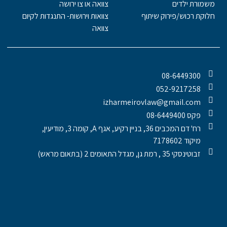
משמורת ילדים
צוואה או צו ירושה
חלוקת רכוש/פירוק שיתוף
צוואות וירושות- התנגדות לקיום
צוואה
08-6449300
052-9217258
izharmeirovlaw@gmail.com
פקס 08-6449400
רח' דם המכבים 36, בניין רקיע, אגף A, קומה 3, מודיעין,
מיקוד 7178602
זבוטינסקי 35 , רמת גן, מגדל התאומים 2 (בתאום מראש)