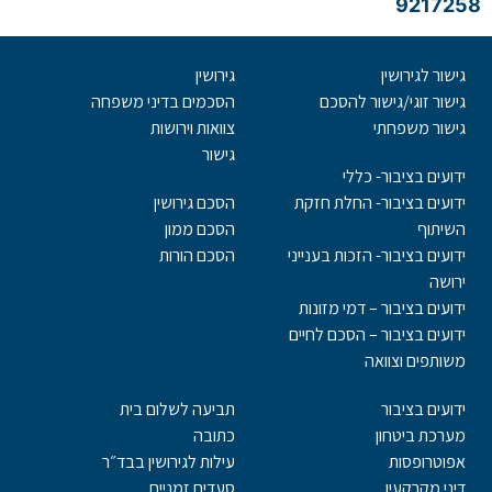
9217258
גישור לגירושין
גירושין
גישור זוגי/גישור להסכם
הסכמים בדיני משפחה
גישור משפחתי
צוואות וירושות
גישור
ידועים בציבור- כללי
ידועים בציבור- החלת חזקת
הסכם גירושין
השיתוף
הסכם ממון
ידועים בציבור- הזכות בענייני
הסכם הורות
ירושה
ידועים בציבור – דמי מזונות
ידועים בציבור – הסכם לחיים
משותפים וצוואה
ידועים בציבור
תביעה לשלום בית
מערכת ביטחון
כתובה
אפוטרופסות
עילות לגירושין בבד״ר
דיני מקרקעין
סעדים זמניים