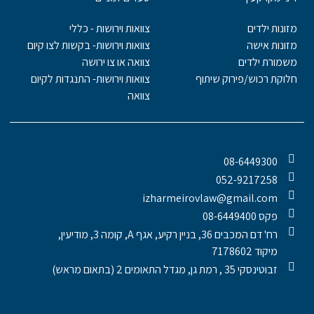
מזונות ילדים
צוואות וירושות - כללי
מזונות אישה
צוואות וירושות- בקשות לצו קיום
משמורת ילדים
צוואה או צו ירושה
חלוקת רכוש/פירוק שיתוף
צוואות וירושות- התנגדות לקיום
צוואה
08-6449300
052-9217258
izharmeirovlaw@gmail.com
פקס 08-6449400
רח' דם המכבים 36, בניין רקיע, אגף A, קומה 3, מודיעין,
מיקוד 7178602
זבוטינסקי 35 , רמת גן, מגדל התאומים 2 (בתאום מראש)