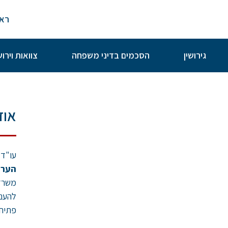
ראש
גירושין
הסכמים בדיני משפחה
צוואות וירו
אוד
עו"ד 
הערכ
משרדי
להעני
פתיח