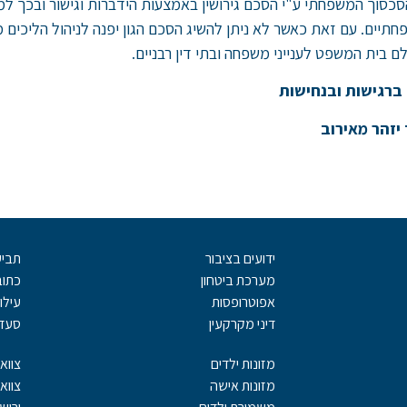
כסוך המשפחתי ע"י הסכם גירושין באמצעות הידברות וגישור ובכך ל
תיים. עם זאת כאשר לא ניתן להשיג הסכם הגון יפנה לניהול הליכים
ם בית המשפט לענייני משפחה ובתי דין רבניים.
ברגישות ובנחישות
 יזהר מאירוב
ידועים בציבור
תביע
מערכת ביטחון
כתו
אפוטרופסות
עילו
דיני מקרקעין
סעדי
מזונות ילדים
צוואו
מזונות אישה
צווא