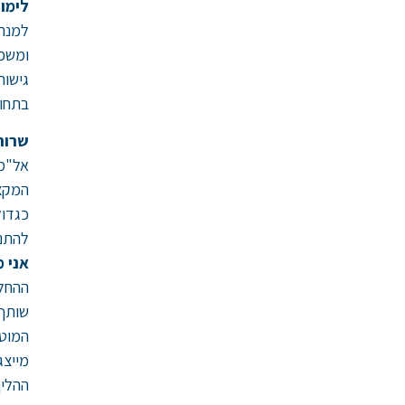
לימוד
למנהל
ומשפח
גישור
בתחום
שרות
אל"מ.
המקצו
כגדול
להתנד
אני מ
ההחלט
שותף,
המוטל
מייצג
ההליך