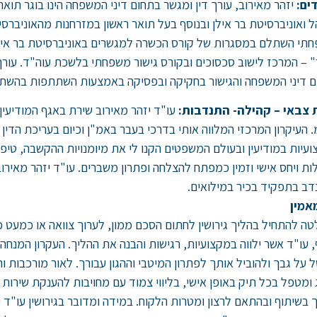
ים:
יזהר מאירוב, עורך דין ומגשר בתחום דיני המשפחה הינו בוגר תו
 ואוניברסיטת בר אילן ובנוסף בעל תואר ראשון במזרחנות מהאוניברס
תי השתלם במסגרות של קורס הכשרה למגשרים באוניברסיטת בר איל
" – המרכז לישוב סכסוכים ובקורס גישור משפחתי בלשכת עוה"ד.‏ עורך
 דיני המשפחה והגישור בחקיקה ובפסיקה באמצעות השתתפות בהשתלמו
 צבאי – קהילה- התנדבות:
עו"ד יזהר מאירוב שירת באגף המודיעי
 העיקרון המרכזי המלווה אותי בדרכי בעבר באמ"ן וכיום בעריכת הדין 
עיות במודיעין ובעולם המשפטים הקנו לי את מיומנויות ההקשבה, טיפ
ות ויחס אישי וזמין כמפתח להצלחה ופתרון משברים. עו"ד יזהר מאירוב
ב בתפקיד בכיר במילואים.
אמין
ה להתחיל בהליך גירושין לחתום הסכם ממון, לערוך צוואה או כמעט 
 עו"ד אשר ילווה במקצועיות, רגישות והבנה את ההליך. העקרון המנח
 על גבך ולהוביל אותך לפתרון המיטבי וההגון עבורך. לאור מורכבות 
 ומטפל בכל תיק באופן אישי, בליווי צמוד עם מחויבות להענקת שירות אי
 בשיתוף ובהתאם לרצון ומטרות הלקוח. במידה ומדובר בגירושין עו"ד י