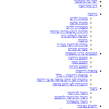
ייפוי כח מתמשך
דיני מקרקעין
גירושין
מזונות ילדים
מזונות אישה
משמורת ילדים
חלוקת רכוש-פירוק שיתוף
תביעה לשלום בית
כתובה
עילות לגירושין בבד״ר
סעדים זמניים
הסכמים בדיני משפחה
הסכם גירושין
הסכם ממון
הסכם הורות
צוואות וירושות
צוואות וירושות – כללי
בקשות לצו קיום צוואה או צו ירושה
התנגדות לצו קיום צוואה
גישור
גישור לגירושין
גישור זוגי/גישור להסכם
גישור משפחתי
ידועים בציבור