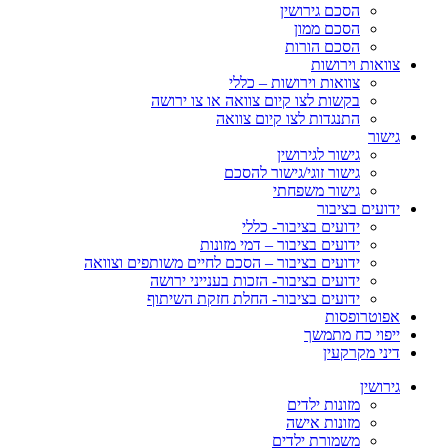
הסכם גירושין
הסכם ממון
הסכם הורות
צוואות וירושות
צוואות וירושות – כללי
בקשות לצו קיום צוואה או צו ירושה
התנגדות לצו קיום צוואה
גישור
גישור לגירושין
גישור זוגי/גישור להסכם
גישור משפחתי
ידועים בציבור
ידועים בציבור- כללי
ידועים בציבור – דמי מזונות
ידועים בציבור – הסכם לחיים משותפים וצוואה
ידועים בציבור- הזכות בענייני ירושה
ידועים בציבור- החלת חזקת השיתוף
אפוטרופסות
ייפוי כח מתמשך
דיני מקרקעין
גירושין
מזונות ילדים
מזונות אישה
משמורת ילדים