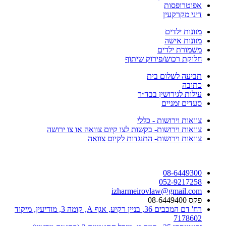
אפוטרופסות
דיני מקרקעין
מזונות ילדים
מזונות אישה
משמורת ילדים
חלוקת רכוש/פירוק שיתוף
תביעה לשלום בית
כתובה
עילות לגירושין בבד״ר
סעדים זמניים
צוואות וירושות - כללי
צוואות וירושות- בקשות לצו קיום צוואה או צו ירושה
צוואות וירושות- התנגדות לקיום צוואה
08-6449300
052-9217258
izharmeirovlaw@gmail.com
פקס 08-6449400
רח' דם המכבים 36, בניין רקיע, אגף A, קומה 3, מודיעין, מיקוד
7178602