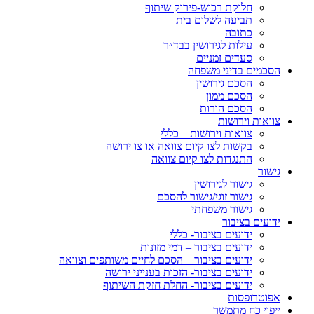
חלוקת רכוש-פירוק שיתוף
תביעה לשלום בית
כתובה
עילות לגירושין בבד״ר
סעדים זמניים
הסכמים בדיני משפחה
הסכם גירושין
הסכם ממון
הסכם הורות
צוואות וירושות
צוואות וירושות – כללי
בקשות לצו קיום צוואה או צו ירושה
התנגדות לצו קיום צוואה
גישור
גישור לגירושין
גישור זוגי/גישור להסכם
גישור משפחתי
ידועים בציבור
ידועים בציבור- כללי
ידועים בציבור – דמי מזונות
ידועים בציבור – הסכם לחיים משותפים וצוואה
ידועים בציבור- הזכות בענייני ירושה
ידועים בציבור- החלת חזקת השיתוף
אפוטרופסות
ייפוי כח מתמשך