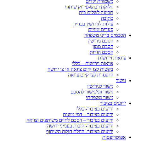
משמורת ילדים
חלוקת רכוש-פירוק שיתוף
תביעה לשלום בית
כתובה
עילות לגירושין בבד״ר
סעדים זמניים
הסכמים בדיני משפחה
הסכם גירושין
הסכם ממון
הסכם הורות
צוואות וירושות
צוואות וירושות – כללי
בקשות לצו קיום צוואה או צו ירושה
התנגדות לצו קיום צוואה
גישור
גישור לגירושין
גישור זוגי/גישור להסכם
גישור משפחתי
ידועים בציבור
ידועים בציבור- כללי
ידועים בציבור – דמי מזונות
ידועים בציבור – הסכם לחיים משותפים וצוואה
ידועים בציבור- הזכות בענייני ירושה
ידועים בציבור- החלת חזקת השיתוף
אפוטרופסות