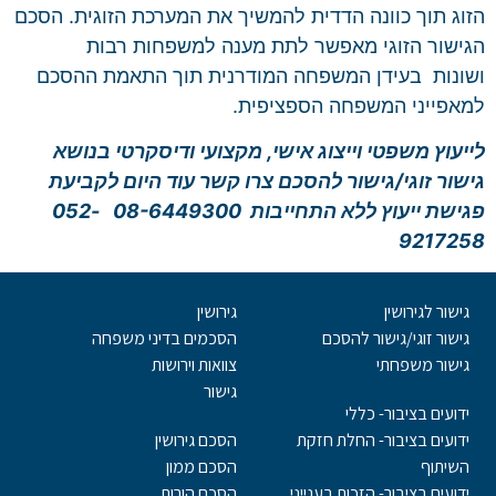
הזוג תוך כוונה הדדית להמשיך את המערכת הזוגית. הסכם
הגישור הזוגי מאפשר לתת מענה למשפחות רבות
ושונות
בעידן המשפחה המודרנית תוך התאמת ההסכם
למאפייני המשפחה הספציפית.
לייעוץ משפטי וייצוג אישי, מקצועי ודיסקרטי בנושא
גישור זוגי/גישור להסכם צרו קשר עוד היום לקביעת
פגישת ייעוץ ללא התחייבות 08-6449300 052-
9217258
גישור לגירושין
גירושין
גישור זוגי/גישור להסכם
הסכמים בדיני משפחה
גישור משפחתי
צוואות וירושות
גישור
ידועים בציבור- כללי
ידועים בציבור- החלת חזקת
הסכם גירושין
השיתוף
הסכם ממון
ידועים בציבור- הזכות בענייני
הסכם הורות