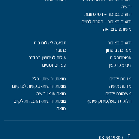
ירושה
ידועים בציבור – דמי מזונות
ידועים בציבור – הסכם לחיים
משותפים וצוואה
ידועים בציבור
תביעה לשלום בית
מערכת ביטחון
כתובה
אפוטרופסות
עילות לגירושין בבד״ר
דיני מקרקעין
סעדים זמניים
מזונות ילדים
צוואות וירושות - כללי
מזונות אישה
צוואות וירושות- בקשות לצו קיום
משמורת ילדים
צוואה או צו ירושה
חלוקת רכוש/פירוק שיתוף
צוואות וירושות- התנגדות לקיום
צוואה
08-6449300