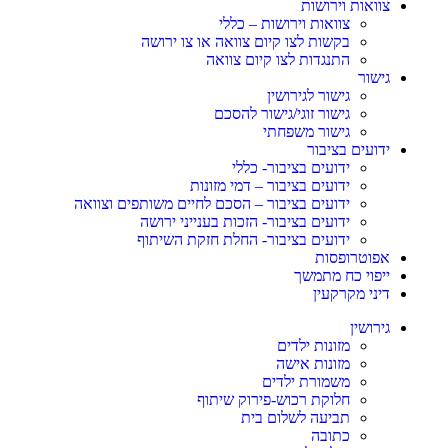
צוואות וירושות
צוואות וירושות – כללי
בקשות לצו קיום צוואה או צו ירושה
התנגדות לצו קיום צוואה
גישור
גישור לגירושין
גישור זוגי/גישור להסכם
גישור משפחתי
ידועים בציבור
ידועים בציבור- כללי
ידועים בציבור – דמי מזונות
ידועים בציבור – הסכם לחיים משותפים וצוואה
ידועים בציבור- הזכות בענייני ירושה
ידועים בציבור- החלת חזקת השיתוף
אפוטרופסות
ייפוי כח מתמשך
דיני מקרקעין
גירושין
מזונות ילדים
מזונות אישה
משמורת ילדים
חלוקת רכוש-פירוק שיתוף
תביעה לשלום בית
כתובה