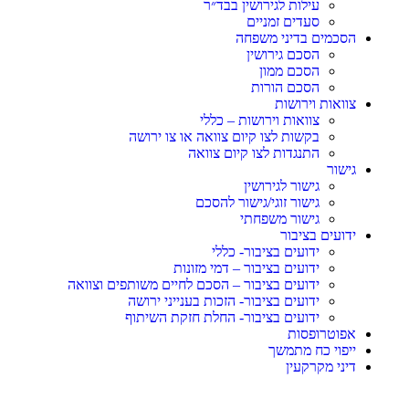
עילות לגירושין בבד״ר
סעדים זמניים
הסכמים בדיני משפחה
הסכם גירושין
הסכם ממון
הסכם הורות
צוואות וירושות
צוואות וירושות – כללי
בקשות לצו קיום צוואה או צו ירושה
התנגדות לצו קיום צוואה
גישור
גישור לגירושין
גישור זוגי/גישור להסכם
גישור משפחתי
ידועים בציבור
ידועים בציבור- כללי
ידועים בציבור – דמי מזונות
ידועים בציבור – הסכם לחיים משותפים וצוואה
ידועים בציבור- הזכות בענייני ירושה
ידועים בציבור- החלת חזקת השיתוף
אפוטרופסות
ייפוי כח מתמשך
דיני מקרקעין