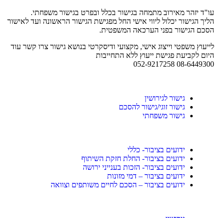
עו"ד יזהר מאירוב מתמחה בגישור בכלל ובפרט בגישור משפחתי.
הליך הגישור יכלול ליווי אישי החל מפגישת הגישור הראשונה ועד לאישור
הסכם הגישור בפני הערכאה המשפטית.
לייעוץ משפטי וייצוג אישי, מקצועי ודיסקרטי בנושא גישור צרו קשר עוד
היום לקביעת פגישת ייעוץ ללא התחייבות
08-6449300 052-9217258
גישור לגירושין
גישור זוגי/גישור להסכם
גישור משפחתי
ידועים בציבור- כללי
ידועים בציבור- החלת חזקת השיתוף
ידועים בציבור- הזכות בענייני ירושה
ידועים בציבור – דמי מזונות
ידועים בציבור – הסכם לחיים משותפים וצוואה