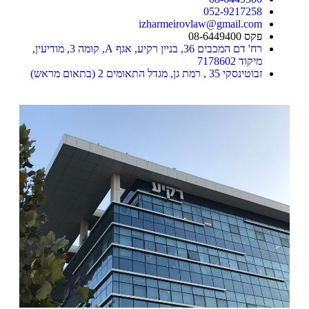
052-9217258
izharmeirovlaw@gmail.com
פקס 08-6449400
רח' דם המכבים 36, בניין רקיע, אגף A, קומה 3, מודיעין,
מיקוד 7178602
זבוטינסקי 35 , רמת גן, מגדל התאומים 2 (בתאום מראש)